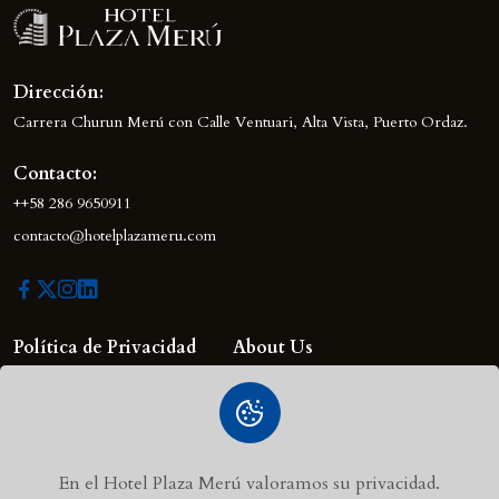
Dirección:
Carrera Churun Merú con Calle Ventuari, Alta Vista, Puerto Ordaz.
Contacto:
++58 286 9650911
contacto@hotelplazameru.com
Política de Privacidad
About Us
Términos de Servicio
Room & Suites
Política de Cancelación
News
Contact
En el Hotel Plaza Merú valoramos su privacidad.